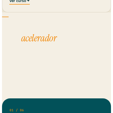
Ver curso
IA EN LA FORMACIÓN
La Inteligencia Artificial
como
acelerador
de tu gestión.
No enseñamos IA de forma aislada: la
integramos como herramienta transversal en
cada programa. Nuestros participantes diseñan
sus instrumentos de gestión con mayor
velocidad, precisión y profundidad analítica.
01 / 06