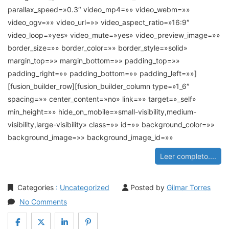
parallax_speed=»0.3″ video_mp4=»» video_webm=»»
video_ogv=»» video_url=»» video_aspect_ratio=»16:9″
video_loop=»yes» video_mute=»yes» video_preview_image=»»
border_size=»» border_color=»» border_style=»solid»
margin_top=»» margin_bottom=»» padding_top=»»
padding_right=»» padding_bottom=»» padding_left=»»]
[fusion_builder_row][fusion_builder_column type=»1_6″
spacing=»» center_content=»no» link=»» target=»_self»
min_height=»» hide_on_mobile=»small-visibility,medium-
visibility,large-visibility» class=»» id=»» background_color=»»
background_image=»» background_image_id=»»
Leer completo....
Categories
:
Uncategorized
Posted by
Gilmar Torres
No Comments