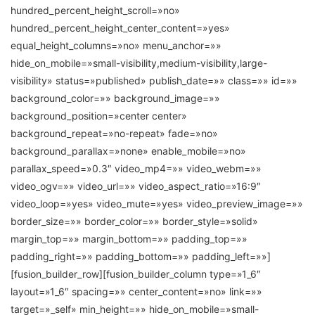
hundred_percent_height_scroll=»no»
hundred_percent_height_center_content=»yes»
equal_height_columns=»no» menu_anchor=»»
hide_on_mobile=»small-visibility,medium-visibility,large-
visibility» status=»published» publish_date=»» class=»» id=»»
background_color=»» background_image=»»
background_position=»center center»
background_repeat=»no-repeat» fade=»no»
background_parallax=»none» enable_mobile=»no»
parallax_speed=»0.3″ video_mp4=»» video_webm=»»
video_ogv=»» video_url=»» video_aspect_ratio=»16:9″
video_loop=»yes» video_mute=»yes» video_preview_image=»»
border_size=»» border_color=»» border_style=»solid»
margin_top=»» margin_bottom=»» padding_top=»»
padding_right=»» padding_bottom=»» padding_left=»»]
[fusion_builder_row][fusion_builder_column type=»1_6″
layout=»1_6″ spacing=»» center_content=»no» link=»»
target=»_self» min_height=»» hide_on_mobile=»small-