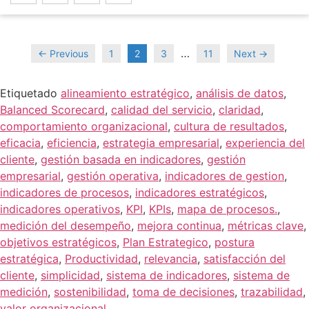
…
← Previous
1
2
3
11
Next →
Etiquetado
alineamiento estratégico
,
análisis de datos
,
Balanced Scorecard
,
calidad del servicio
,
claridad
,
comportamiento organizacional
,
cultura de resultados
,
eficacia
,
eficiencia
,
estrategia empresarial
,
experiencia del
cliente
,
gestión basada en indicadores
,
gestión
empresarial
,
gestión operativa
,
indicadores de gestion
,
indicadores de procesos
,
indicadores estratégicos
,
indicadores operativos
,
KPI
,
KPIs
,
mapa de procesos.
,
medición del desempeño
,
mejora continua
,
métricas clave
,
objetivos estratégicos
,
Plan Estrategico
,
postura
estratégica
,
Productividad
,
relevancia
,
satisfacción del
cliente
,
simplicidad
,
sistema de indicadores
,
sistema de
medición
,
sostenibilidad
,
toma de decisiones
,
trazabilidad
,
valor organizacional