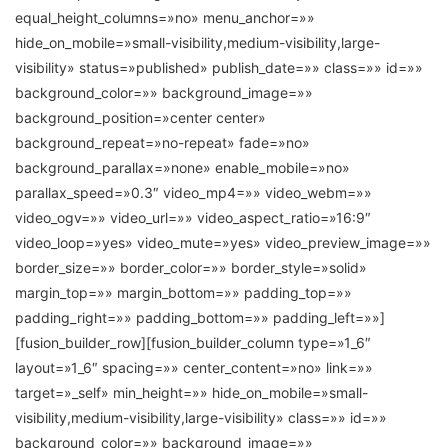
equal_height_columns=»no» menu_anchor=»»
hide_on_mobile=»small-visibility,medium-visibility,large-
visibility» status=»published» publish_date=»» class=»» id=»»
background_color=»» background_image=»»
background_position=»center center»
background_repeat=»no-repeat» fade=»no»
background_parallax=»none» enable_mobile=»no»
parallax_speed=»0.3″ video_mp4=»» video_webm=»»
video_ogv=»» video_url=»» video_aspect_ratio=»16:9″
video_loop=»yes» video_mute=»yes» video_preview_image=»»
border_size=»» border_color=»» border_style=»solid»
margin_top=»» margin_bottom=»» padding_top=»»
padding_right=»» padding_bottom=»» padding_left=»»]
[fusion_builder_row][fusion_builder_column type=»1_6″
layout=»1_6″ spacing=»» center_content=»no» link=»»
target=»_self» min_height=»» hide_on_mobile=»small-
visibility,medium-visibility,large-visibility» class=»» id=»»
background_color=»» background_image=»»